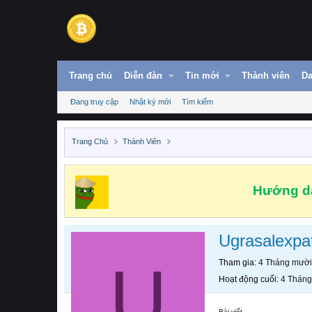
Trang chủ
Diễn đàn
Tin mới
Thành viên
Da
Đang truy cập
Nhật ký mới
Tìm kiếm
Trang Chủ
Thành Viên
Hướng dẫ
Ugrasalexpa
U
Tham gia
4 Tháng mười
Hoạt động cuối
4 Tháng
Bài viết