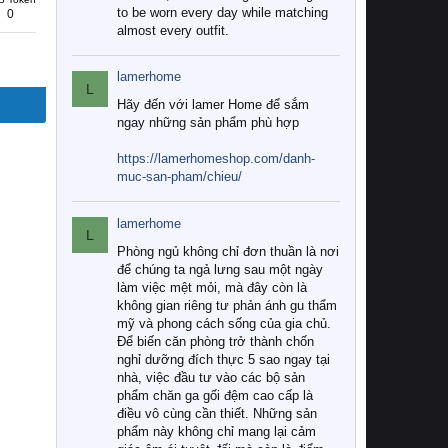
to be worn every day while matching
0
almost every outfit.
lamerhome
L
Hãy đến với lamer Home để sắm
ngay những sản phẩm phù hợp
https://lamerhomeshop.com/danh-
muc-san-pham/chieu/
lamerhome
L
Phòng ngủ không chỉ đơn thuần là nơi
để chúng ta ngả lưng sau một ngày
làm việc mệt mỏi, mà đây còn là
không gian riêng tư phản ánh gu thẩm
mỹ và phong cách sống của gia chủ.
Để biến căn phòng trở thành chốn
nghỉ dưỡng đích thực 5 sao ngay tại
nhà, việc đầu tư vào các bộ sản
phẩm chăn ga gối đệm cao cấp là
điều vô cùng cần thiết. Những sản
phẩm này không chỉ mang lại cảm