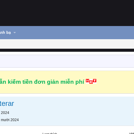
nh bạ
n kiếm tiền đơn giản miễn phí
terar
 2024
 mười 2024
Lượt thích
VN