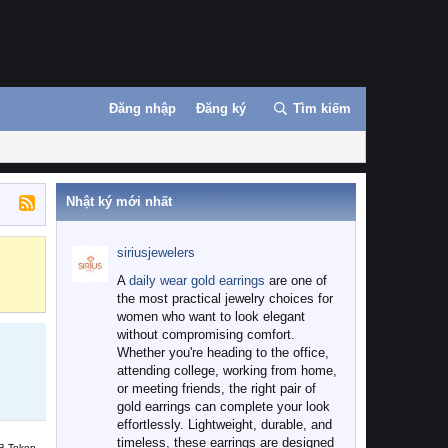
Đăng nhập
Đăng ký
Tìm kiếm
Nhật ký mới nhất
siriusjewelers
Binance
MEXC
A
daily wear gold earrings
are one of
the most practical jewelry choices for
women who want to look elegant
without compromising comfort.
Whether you're heading to the office,
attending college, working from home,
or meeting friends, the right pair of
gold earrings can complete your look
effortlessly. Lightweight, durable, and
timeless, these earrings are designed
B Token