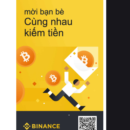
biệt từ bề mặt vải mềm mịn, khả năng
thoáng khí tuyệt vời cho đến độ đàn
hồi chuẩn xác của phần đệm nâng đỡ
cột sống.
Bên cạnh đó, việc lựa chọn các dòng
sản phẩm đạt chuẩn chất lượng quốc
tế còn giúp ngăn ngừa tình trạng kích
ứng da, hạn chế sự phát triển của vi
khuẩn và nấm mốc trong điều kiện
thời tiết nóng ẩm. Bạn có thể tìm hiểu
thêm các nghiên cứu khoa học về tác
động của giấc ngủ và môi trường
phòng ngủ đối với sức khỏe con
người tại Sleep Foundation (External
Link) để có cái nhìn toàn diện hơn.
2. Các tiêu chí vàng khi lựa chọn
chăn ga gối đệm cao cấp cho phòng
ngủ
Để sở hữu một bộ chăn ga gối đệm
cao cấp hoàn hảo cả về thẩm mỹ lẫn
công năng, người tiêu dùng cần cân
nhắc kỹ lưỡng các tiêu chí quan trọng