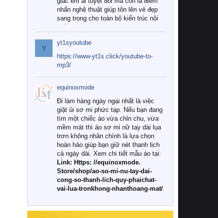
giác êm ái tuyệt đối mà còn là điểm
nhấn nghệ thuật giúp tôn lên vẻ đẹp
sang trọng cho toàn bộ kiến trúc nội
thất.
yt1syoutube
Tuy nhiên, giữa thị trường đa dạng
Y
với vô vàn thương hiệu và mẫu mã
https://www-yt1s.click/youtube-to-
như hiện nay, làm thế nào để chọn
mp3/
được những bộ chăn ga gối đệm cao
cấp thực sự chất lượng, phù hợp với
equinoxmode
khí hậu và nhu cầu sử dụng của gia
đình? Hãy cùng chúng tôi đi tìm lời
Đi làm hàng ngày ngại nhất là việc
giải đáp chi tiết qua bài viết dưới đây.
giặt ủi sơ mi phức tạp. Nếu bạn đang
tìm một chiếc áo vừa chỉn chu, vừa
1. Tại sao các gia đình hiện đại lại ưa
mềm mát thì áo sơ mi nữ tay dài lụa
chuộng chăn ga gối đệm cao cấp?
trơn không nhăn chính là lựa chọn
hoàn hảo giúp bạn giữ nét thanh lịch
Khác với các dòng sản phẩm thông
cả ngày dài. Xem chi tiết mẫu áo tại:
thường, những bộ chăn ga gối đệm
Link: Https: //equinoxmode.
cao cấp trải qua quy trình sản xuất
Store/shop/ao-so-mi-nu-tay-dai-
nghiêm ngặt từ khâu chọn lọc nguyên
cong-so-thanh-lich-quy-phaichat-
liệu tự nhiên đến công nghệ dệt
vai-lua-tronkhong-nhanthoang-mat/
nhuộm hiện đại không chứa hóa chất
độc hại. Khi sử dụng dòng sản phẩm
này, bạn sẽ cảm nhận rõ rệt sự khác