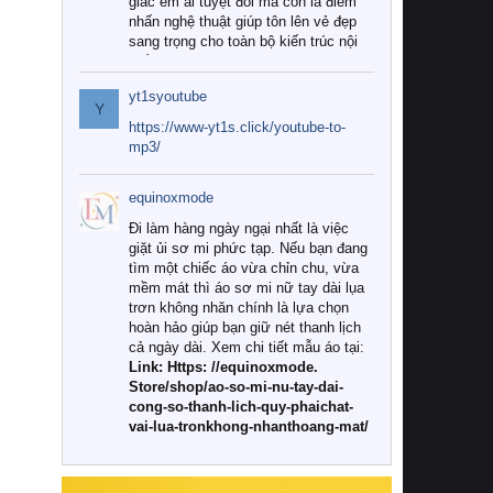
giác êm ái tuyệt đối mà còn là điểm
nhấn nghệ thuật giúp tôn lên vẻ đẹp
sang trọng cho toàn bộ kiến trúc nội
thất.
yt1syoutube
Tuy nhiên, giữa thị trường đa dạng
Y
với vô vàn thương hiệu và mẫu mã
https://www-yt1s.click/youtube-to-
như hiện nay, làm thế nào để chọn
mp3/
được những bộ chăn ga gối đệm cao
cấp thực sự chất lượng, phù hợp với
equinoxmode
khí hậu và nhu cầu sử dụng của gia
đình? Hãy cùng chúng tôi đi tìm lời
Đi làm hàng ngày ngại nhất là việc
giải đáp chi tiết qua bài viết dưới đây.
giặt ủi sơ mi phức tạp. Nếu bạn đang
tìm một chiếc áo vừa chỉn chu, vừa
1. Tại sao các gia đình hiện đại lại ưa
mềm mát thì áo sơ mi nữ tay dài lụa
chuộng chăn ga gối đệm cao cấp?
trơn không nhăn chính là lựa chọn
hoàn hảo giúp bạn giữ nét thanh lịch
Khác với các dòng sản phẩm thông
cả ngày dài. Xem chi tiết mẫu áo tại:
thường, những bộ chăn ga gối đệm
Link: Https: //equinoxmode.
cao cấp trải qua quy trình sản xuất
Store/shop/ao-so-mi-nu-tay-dai-
nghiêm ngặt từ khâu chọn lọc nguyên
cong-so-thanh-lich-quy-phaichat-
liệu tự nhiên đến công nghệ dệt
vai-lua-tronkhong-nhanthoang-mat/
nhuộm hiện đại không chứa hóa chất
độc hại. Khi sử dụng dòng sản phẩm
này, bạn sẽ cảm nhận rõ rệt sự khác