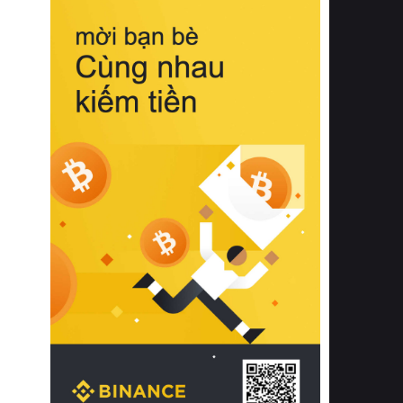
biệt từ bề mặt vải mềm mịn, khả năng
thoáng khí tuyệt vời cho đến độ đàn
hồi chuẩn xác của phần đệm nâng đỡ
cột sống.
Bên cạnh đó, việc lựa chọn các dòng
sản phẩm đạt chuẩn chất lượng quốc
tế còn giúp ngăn ngừa tình trạng kích
ứng da, hạn chế sự phát triển của vi
khuẩn và nấm mốc trong điều kiện
thời tiết nóng ẩm. Bạn có thể tìm hiểu
thêm các nghiên cứu khoa học về tác
động của giấc ngủ và môi trường
phòng ngủ đối với sức khỏe con
người tại Sleep Foundation (External
Link) để có cái nhìn toàn diện hơn.
2. Các tiêu chí vàng khi lựa chọn
chăn ga gối đệm cao cấp cho phòng
ngủ
Để sở hữu một bộ chăn ga gối đệm
cao cấp hoàn hảo cả về thẩm mỹ lẫn
công năng, người tiêu dùng cần cân
nhắc kỹ lưỡng các tiêu chí quan trọng