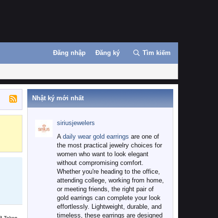
Đăng nhập
Đăng ký
Tìm kiếm
Nhật ký mới nhất
siriusjewelers
Binance
MEXC
A
daily wear gold earrings
are one of
the most practical jewelry choices for
women who want to look elegant
without compromising comfort.
Whether you're heading to the office,
attending college, working from home,
or meeting friends, the right pair of
gold earrings can complete your look
effortlessly. Lightweight, durable, and
timeless, these earrings are designed
B Token