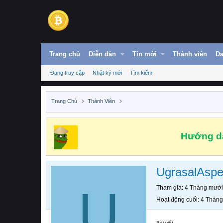
Trang chủ
Diễn đàn
Tin mới
Thành viên
Da
Đang truy cập
Nhật ký mới
Tìm kiếm
Trang Chủ
Thành Viên
Hướng dẫ
UgrasalAsp
U
Tham gia
4 Tháng mười
Hoạt động cuối
4 Tháng
Bài viết