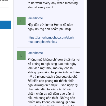
to be worn every day while matching
0
almost every outfit.
lamerhome
L
Hãy đến với lamer Home để sắm
ngay những sản phẩm phù hợp
https://lamerhomeshop.com/danh-
muc-san-pham/chieu/
lamerhome
L
Phòng ngủ không chỉ đơn thuần là nơi
để chúng ta ngả lưng sau một ngày
làm việc mệt mỏi, mà đây còn là
không gian riêng tư phản ánh gu thẩm
mỹ và phong cách sống của gia chủ.
Để biến căn phòng trở thành chốn
nghỉ dưỡng đích thực 5 sao ngay tại
nhà, việc đầu tư vào các bộ sản
phẩm chăn ga gối đệm cao cấp là
điều vô cùng cần thiết. Những sản
phẩm này không chỉ mang lại cảm