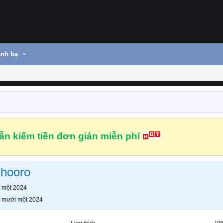
nh bạ
n kiếm tiền đơn giản miễn phí
ehooro
 một 2024
 mười một 2024
Lượt thích
VN