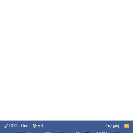
CNG - One
VN
Trợ giúp
R
S