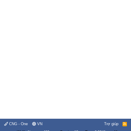
CNG - One
VN
Trợ giúp
R
S