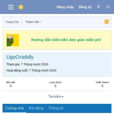
Đăng nhập
Đăng ký
Trang Chủ
Thành Viên
Hướng dẫn kiếm tiền đơn giản miễn phí
UgoOrielidly
Tham gia
7 Tháng mười 2024
Hoạt động cuối
7 Tháng mười 2024
Bài viết
Lượt thích
VNB Token
0
0
0
Tìm kiếm
Tường nhà
Bài đăng
Thông tin