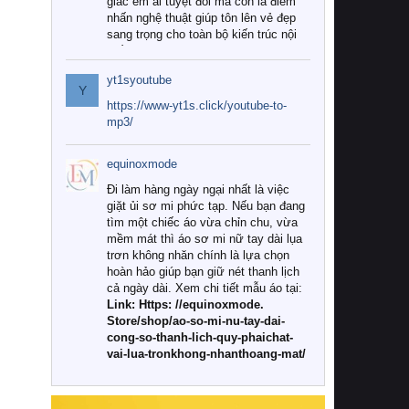
giác êm ái tuyệt đối mà còn là điểm
nhấn nghệ thuật giúp tôn lên vẻ đẹp
sang trọng cho toàn bộ kiến trúc nội
thất.
yt1syoutube
Tuy nhiên, giữa thị trường đa dạng
Y
với vô vàn thương hiệu và mẫu mã
https://www-yt1s.click/youtube-to-
như hiện nay, làm thế nào để chọn
mp3/
được những bộ chăn ga gối đệm cao
cấp thực sự chất lượng, phù hợp với
equinoxmode
khí hậu và nhu cầu sử dụng của gia
đình? Hãy cùng chúng tôi đi tìm lời
Đi làm hàng ngày ngại nhất là việc
giải đáp chi tiết qua bài viết dưới đây.
giặt ủi sơ mi phức tạp. Nếu bạn đang
tìm một chiếc áo vừa chỉn chu, vừa
1. Tại sao các gia đình hiện đại lại ưa
mềm mát thì áo sơ mi nữ tay dài lụa
chuộng chăn ga gối đệm cao cấp?
trơn không nhăn chính là lựa chọn
hoàn hảo giúp bạn giữ nét thanh lịch
Khác với các dòng sản phẩm thông
cả ngày dài. Xem chi tiết mẫu áo tại:
thường, những bộ chăn ga gối đệm
Link: Https: //equinoxmode.
cao cấp trải qua quy trình sản xuất
Store/shop/ao-so-mi-nu-tay-dai-
nghiêm ngặt từ khâu chọn lọc nguyên
cong-so-thanh-lich-quy-phaichat-
liệu tự nhiên đến công nghệ dệt
vai-lua-tronkhong-nhanthoang-mat/
nhuộm hiện đại không chứa hóa chất
độc hại. Khi sử dụng dòng sản phẩm
này, bạn sẽ cảm nhận rõ rệt sự khác