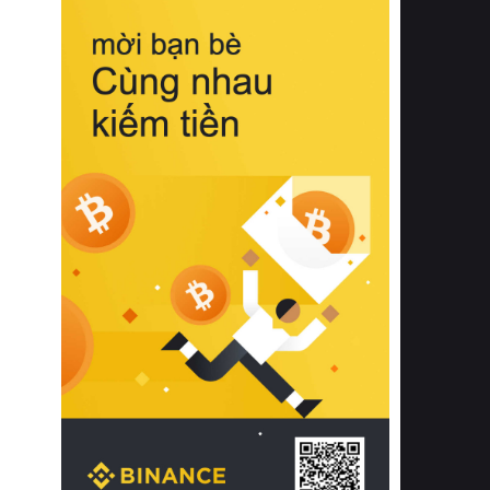
biệt từ bề mặt vải mềm mịn, khả năng
thoáng khí tuyệt vời cho đến độ đàn
hồi chuẩn xác của phần đệm nâng đỡ
cột sống.
Bên cạnh đó, việc lựa chọn các dòng
sản phẩm đạt chuẩn chất lượng quốc
tế còn giúp ngăn ngừa tình trạng kích
ứng da, hạn chế sự phát triển của vi
khuẩn và nấm mốc trong điều kiện
thời tiết nóng ẩm. Bạn có thể tìm hiểu
thêm các nghiên cứu khoa học về tác
động của giấc ngủ và môi trường
phòng ngủ đối với sức khỏe con
người tại Sleep Foundation (External
Link) để có cái nhìn toàn diện hơn.
2. Các tiêu chí vàng khi lựa chọn
chăn ga gối đệm cao cấp cho phòng
ngủ
Để sở hữu một bộ chăn ga gối đệm
cao cấp hoàn hảo cả về thẩm mỹ lẫn
công năng, người tiêu dùng cần cân
nhắc kỹ lưỡng các tiêu chí quan trọng