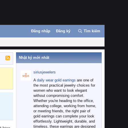
Đăng nhập
Đăng ký
Tìm kiếm
Nhật ký mới nhất
siriusjewelers
Binance
MEXC
A
daily wear gold earrings
are one of
the most practical jewelry choices for
women who want to look elegant
without compromising comfort.
Whether you're heading to the office,
attending college, working from home,
or meeting friends, the right pair of
gold earrings can complete your look
effortlessly. Lightweight, durable, and
timeless, these earrings are designed
B Token