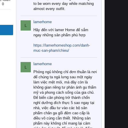
to be worn every day while matching
0
almost every outfit.
lamerhome
L
Hãy đến với lamer Home để sắm
ngay những sản phẩm phù hợp
https://lamerhomeshop.com/danh-
muc-san-pham/chieu/
lamerhome
L
Phòng ngủ không chỉ đơn thuần là nơi
để chúng ta ngả lưng sau một ngày
làm việc mệt mỏi, mà đây còn là
không gian riêng tư phản ánh gu thẩm
mỹ và phong cách sống của gia chủ.
Để biến căn phòng trở thành chốn
nghỉ dưỡng đích thực 5 sao ngay tại
nhà, việc đầu tư vào các bộ sản
phẩm chăn ga gối đệm cao cấp là
điều vô cùng cần thiết. Những sản
phẩm này không chỉ mang lại cảm