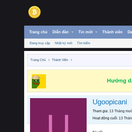
Trang chủ
Diễn đàn
Tin mới
Thành viên
Da
Đang truy cập
Nhật ký mới
Tìm kiếm
Trang Chủ
Thành Viên
Hướng dẫ
Ugoopicani
U
Tham gia
13 Tháng mườ
Hoạt động cuối
13 Thán
Bài viết