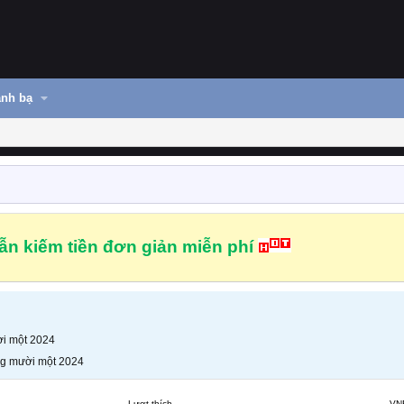
nh bạ
n kiếm tiền đơn giản miễn phí
i một 2024
g mười một 2024
Lượt thích
VN