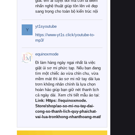
giác êm ái tuyệt đối mà còn là điểm
nhấn nghệ thuật giúp tôn lên vẻ đẹp
sang trọng cho toàn bộ kiến trúc nội
thất.
yt1syoutube
Tuy nhiên, giữa thị trường đa dạng
Y
với vô vàn thương hiệu và mẫu mã
https://www-yt1s.click/youtube-to-
như hiện nay, làm thế nào để chọn
mp3/
được những bộ chăn ga gối đệm cao
cấp thực sự chất lượng, phù hợp với
equinoxmode
khí hậu và nhu cầu sử dụng của gia
đình? Hãy cùng chúng tôi đi tìm lời
Đi làm hàng ngày ngại nhất là việc
giải đáp chi tiết qua bài viết dưới đây.
giặt ủi sơ mi phức tạp. Nếu bạn đang
tìm một chiếc áo vừa chỉn chu, vừa
1. Tại sao các gia đình hiện đại lại ưa
mềm mát thì áo sơ mi nữ tay dài lụa
chuộng chăn ga gối đệm cao cấp?
trơn không nhăn chính là lựa chọn
hoàn hảo giúp bạn giữ nét thanh lịch
Khác với các dòng sản phẩm thông
cả ngày dài. Xem chi tiết mẫu áo tại:
thường, những bộ chăn ga gối đệm
Link: Https: //equinoxmode.
cao cấp trải qua quy trình sản xuất
Store/shop/ao-so-mi-nu-tay-dai-
nghiêm ngặt từ khâu chọn lọc nguyên
cong-so-thanh-lich-quy-phaichat-
liệu tự nhiên đến công nghệ dệt
vai-lua-tronkhong-nhanthoang-mat/
nhuộm hiện đại không chứa hóa chất
độc hại. Khi sử dụng dòng sản phẩm
này, bạn sẽ cảm nhận rõ rệt sự khác