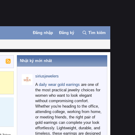
Đăng nhập
Đăng ký
Tìm kiếm
Nhật ký mới nhất
siriusjewelers
Binance
MEXC
A
daily wear gold earrings
are one of
the most practical jewelry choices for
women who want to look elegant
without compromising comfort.
Whether you're heading to the office,
attending college, working from home,
or meeting friends, the right pair of
gold earrings can complete your look
effortlessly. Lightweight, durable, and
timeless, these earrings are designed
B Token