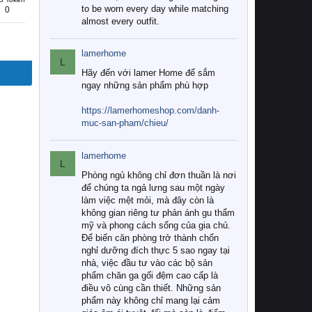
to be worn every day while matching
0
almost every outfit.
lamerhome
L
Hãy đến với lamer Home để sắm
ngay những sản phẩm phù hợp
https://lamerhomeshop.com/danh-
muc-san-pham/chieu/
lamerhome
L
Phòng ngủ không chỉ đơn thuần là nơi
để chúng ta ngả lưng sau một ngày
làm việc mệt mỏi, mà đây còn là
không gian riêng tư phản ánh gu thẩm
mỹ và phong cách sống của gia chủ.
Để biến căn phòng trở thành chốn
nghỉ dưỡng đích thực 5 sao ngay tại
nhà, việc đầu tư vào các bộ sản
phẩm chăn ga gối đệm cao cấp là
điều vô cùng cần thiết. Những sản
phẩm này không chỉ mang lại cảm