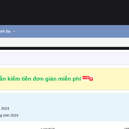
nh bạ
n kiếm tiền đơn giản miễn phí
n 2024
g chín 2024
Lượt thích
VN