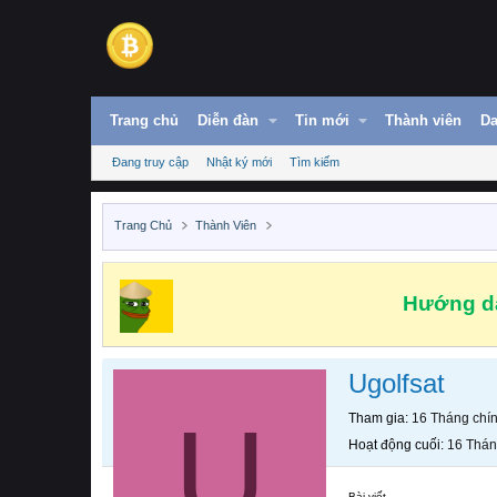
Trang chủ
Diễn đàn
Tin mới
Thành viên
Da
Đang truy cập
Nhật ký mới
Tìm kiếm
Trang Chủ
Thành Viên
Hướng dẫ
Ugolfsat
U
Tham gia
16 Tháng chí
Hoạt động cuối
16 Thán
Bài viết