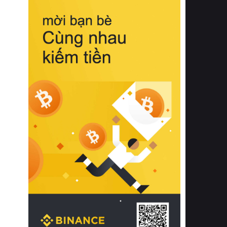
biệt từ bề mặt vải mềm mịn, khả năng
thoáng khí tuyệt vời cho đến độ đàn
hồi chuẩn xác của phần đệm nâng đỡ
cột sống.
Bên cạnh đó, việc lựa chọn các dòng
sản phẩm đạt chuẩn chất lượng quốc
tế còn giúp ngăn ngừa tình trạng kích
ứng da, hạn chế sự phát triển của vi
khuẩn và nấm mốc trong điều kiện
thời tiết nóng ẩm. Bạn có thể tìm hiểu
thêm các nghiên cứu khoa học về tác
động của giấc ngủ và môi trường
phòng ngủ đối với sức khỏe con
người tại Sleep Foundation (External
Link) để có cái nhìn toàn diện hơn.
2. Các tiêu chí vàng khi lựa chọn
chăn ga gối đệm cao cấp cho phòng
ngủ
Để sở hữu một bộ chăn ga gối đệm
cao cấp hoàn hảo cả về thẩm mỹ lẫn
công năng, người tiêu dùng cần cân
nhắc kỹ lưỡng các tiêu chí quan trọng