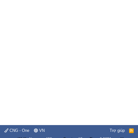
CNG - One
VN
Trợ giúp
R
S