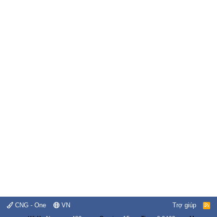
CNG - One
VN
Trợ giúp
R
S