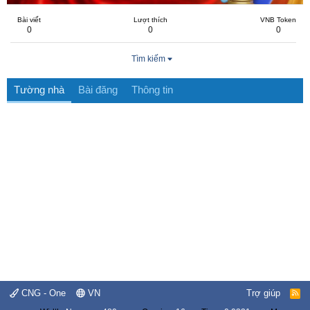
Bài viết
Lượt thích
VNB Token
0
0
0
Tìm kiếm
Tường nhà
Bài đăng
Thông tin
CNG - One
VN
Trợ giúp
R
S