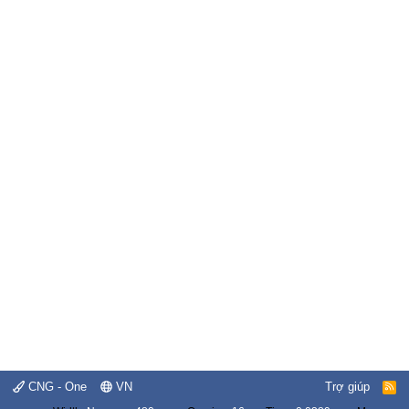
CNG - One
VN
Trợ giúp
R
S