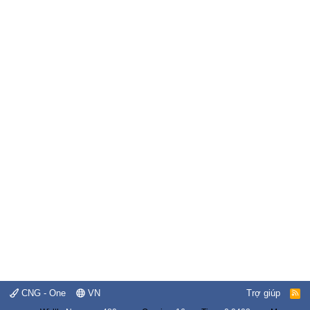
CNG - One
VN
Trợ giúp
R
S