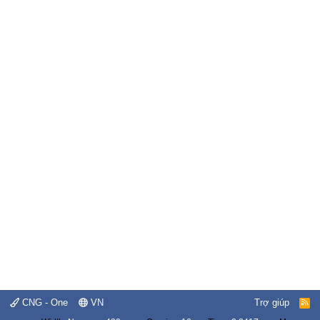
CNG - One
VN
Trợ giúp
R
S