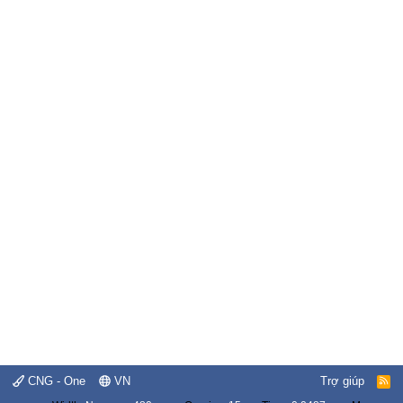
CNG - One
VN
Trợ giúp
R
S