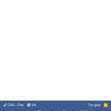
CNG - One
VN
Trợ giúp
R
S