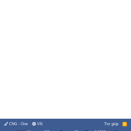
CNG - One
VN
Trợ giúp
R
S