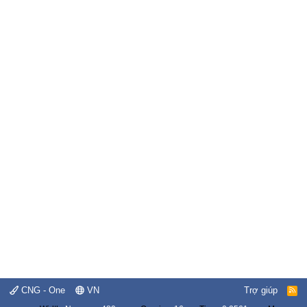
CNG - One
VN
Trợ giúp
R
S