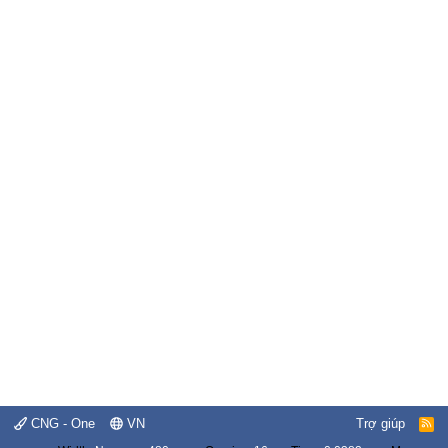
CNG - One
VN
Trợ giúp
R
S