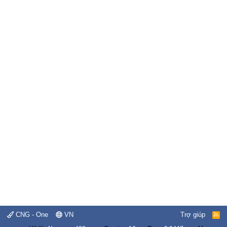
CNG - One
VN
Trợ giúp
R
S