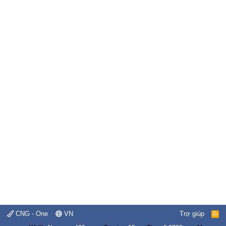
CNG - One
VN
Trợ giúp
R
S