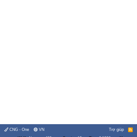
CNG - One
VN
Trợ giúp
R
S