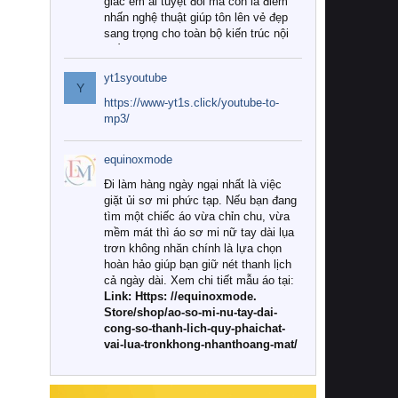
giác êm ái tuyệt đối mà còn là điểm
nhấn nghệ thuật giúp tôn lên vẻ đẹp
sang trọng cho toàn bộ kiến trúc nội
thất.
yt1syoutube
Tuy nhiên, giữa thị trường đa dạng
Y
với vô vàn thương hiệu và mẫu mã
https://www-yt1s.click/youtube-to-
như hiện nay, làm thế nào để chọn
mp3/
được những bộ chăn ga gối đệm cao
cấp thực sự chất lượng, phù hợp với
equinoxmode
khí hậu và nhu cầu sử dụng của gia
đình? Hãy cùng chúng tôi đi tìm lời
Đi làm hàng ngày ngại nhất là việc
giải đáp chi tiết qua bài viết dưới đây.
giặt ủi sơ mi phức tạp. Nếu bạn đang
tìm một chiếc áo vừa chỉn chu, vừa
1. Tại sao các gia đình hiện đại lại ưa
mềm mát thì áo sơ mi nữ tay dài lụa
chuộng chăn ga gối đệm cao cấp?
trơn không nhăn chính là lựa chọn
hoàn hảo giúp bạn giữ nét thanh lịch
Khác với các dòng sản phẩm thông
cả ngày dài. Xem chi tiết mẫu áo tại:
thường, những bộ chăn ga gối đệm
Link: Https: //equinoxmode.
cao cấp trải qua quy trình sản xuất
Store/shop/ao-so-mi-nu-tay-dai-
nghiêm ngặt từ khâu chọn lọc nguyên
cong-so-thanh-lich-quy-phaichat-
liệu tự nhiên đến công nghệ dệt
vai-lua-tronkhong-nhanthoang-mat/
nhuộm hiện đại không chứa hóa chất
độc hại. Khi sử dụng dòng sản phẩm
này, bạn sẽ cảm nhận rõ rệt sự khác