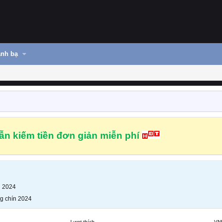
nh bạ
n kiếm tiền đơn giản miễn phí
n 2024
g chín 2024
Lượt thích
VN