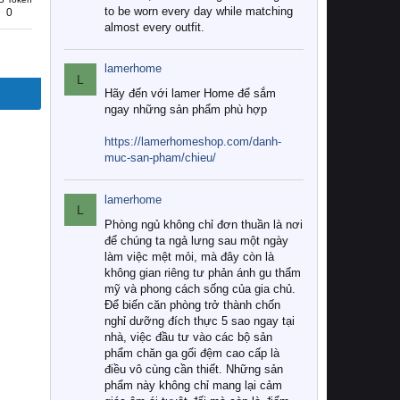
to be worn every day while matching
0
almost every outfit.
lamerhome
L
Hãy đến với lamer Home để sắm
ngay những sản phẩm phù hợp
https://lamerhomeshop.com/danh-
muc-san-pham/chieu/
lamerhome
L
Phòng ngủ không chỉ đơn thuần là nơi
để chúng ta ngả lưng sau một ngày
làm việc mệt mỏi, mà đây còn là
không gian riêng tư phản ánh gu thẩm
mỹ và phong cách sống của gia chủ.
Để biến căn phòng trở thành chốn
nghỉ dưỡng đích thực 5 sao ngay tại
nhà, việc đầu tư vào các bộ sản
phẩm chăn ga gối đệm cao cấp là
điều vô cùng cần thiết. Những sản
phẩm này không chỉ mang lại cảm