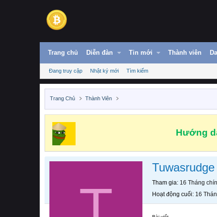
Trang chủ
Diễn đàn
Tin mới
Thành viên
Da
Đang truy cập
Nhật ký mới
Tìm kiếm
Trang Chủ
Thành Viên
Hướng dẫ
Tuwasrudge
T
Tham gia
16 Tháng chí
Hoạt động cuối
16 Thán
Bài viết