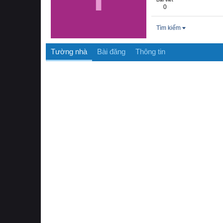
0
Tìm kiếm
Tường nhà
Bài đăng
Thông tin