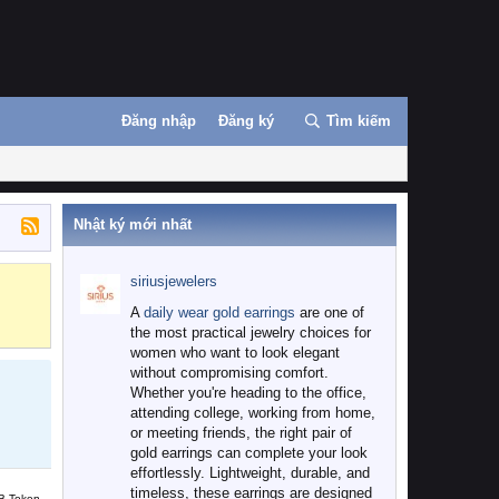
Đăng nhập
Đăng ký
Tìm kiếm
Nhật ký mới nhất
siriusjewelers
Binance
MEXC
A
daily wear gold earrings
are one of
the most practical jewelry choices for
women who want to look elegant
without compromising comfort.
Whether you're heading to the office,
attending college, working from home,
or meeting friends, the right pair of
gold earrings can complete your look
effortlessly. Lightweight, durable, and
timeless, these earrings are designed
B Token