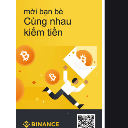
biệt từ bề mặt vải mềm mịn, khả năng
thoáng khí tuyệt vời cho đến độ đàn
hồi chuẩn xác của phần đệm nâng đỡ
cột sống.
Bên cạnh đó, việc lựa chọn các dòng
sản phẩm đạt chuẩn chất lượng quốc
tế còn giúp ngăn ngừa tình trạng kích
ứng da, hạn chế sự phát triển của vi
khuẩn và nấm mốc trong điều kiện
thời tiết nóng ẩm. Bạn có thể tìm hiểu
thêm các nghiên cứu khoa học về tác
động của giấc ngủ và môi trường
phòng ngủ đối với sức khỏe con
người tại Sleep Foundation (External
Link) để có cái nhìn toàn diện hơn.
2. Các tiêu chí vàng khi lựa chọn
chăn ga gối đệm cao cấp cho phòng
ngủ
Để sở hữu một bộ chăn ga gối đệm
cao cấp hoàn hảo cả về thẩm mỹ lẫn
công năng, người tiêu dùng cần cân
nhắc kỹ lưỡng các tiêu chí quan trọng