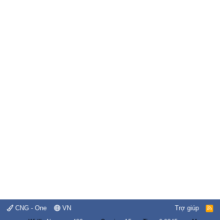
CNG - One
VN
Trợ giúp
R
S