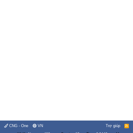
CNG - One
VN
Trợ giúp
R
S