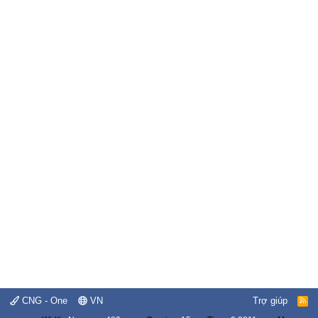
CNG - One
VN
Trợ giúp
R
S