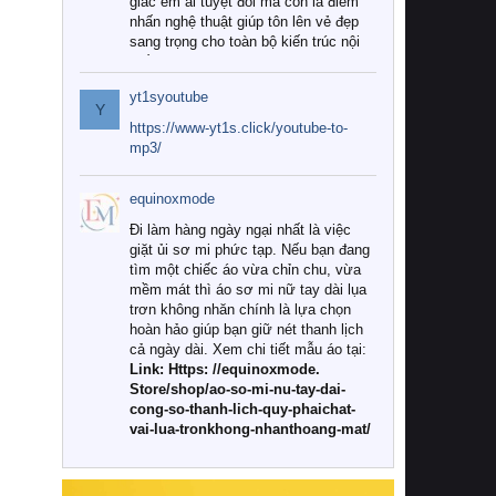
giác êm ái tuyệt đối mà còn là điểm
nhấn nghệ thuật giúp tôn lên vẻ đẹp
sang trọng cho toàn bộ kiến trúc nội
thất.
yt1syoutube
Tuy nhiên, giữa thị trường đa dạng
Y
với vô vàn thương hiệu và mẫu mã
https://www-yt1s.click/youtube-to-
như hiện nay, làm thế nào để chọn
mp3/
được những bộ chăn ga gối đệm cao
cấp thực sự chất lượng, phù hợp với
equinoxmode
khí hậu và nhu cầu sử dụng của gia
đình? Hãy cùng chúng tôi đi tìm lời
Đi làm hàng ngày ngại nhất là việc
giải đáp chi tiết qua bài viết dưới đây.
giặt ủi sơ mi phức tạp. Nếu bạn đang
tìm một chiếc áo vừa chỉn chu, vừa
1. Tại sao các gia đình hiện đại lại ưa
mềm mát thì áo sơ mi nữ tay dài lụa
chuộng chăn ga gối đệm cao cấp?
trơn không nhăn chính là lựa chọn
hoàn hảo giúp bạn giữ nét thanh lịch
Khác với các dòng sản phẩm thông
cả ngày dài. Xem chi tiết mẫu áo tại:
thường, những bộ chăn ga gối đệm
Link: Https: //equinoxmode.
cao cấp trải qua quy trình sản xuất
Store/shop/ao-so-mi-nu-tay-dai-
nghiêm ngặt từ khâu chọn lọc nguyên
cong-so-thanh-lich-quy-phaichat-
liệu tự nhiên đến công nghệ dệt
vai-lua-tronkhong-nhanthoang-mat/
nhuộm hiện đại không chứa hóa chất
độc hại. Khi sử dụng dòng sản phẩm
này, bạn sẽ cảm nhận rõ rệt sự khác