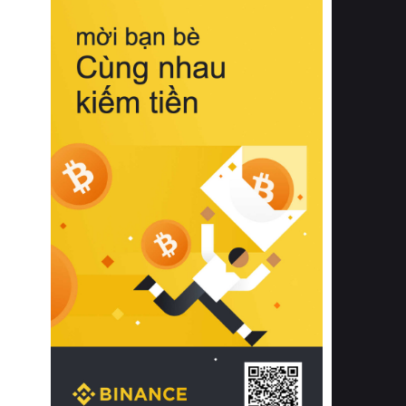
biệt từ bề mặt vải mềm mịn, khả năng
thoáng khí tuyệt vời cho đến độ đàn
hồi chuẩn xác của phần đệm nâng đỡ
cột sống.
Bên cạnh đó, việc lựa chọn các dòng
sản phẩm đạt chuẩn chất lượng quốc
tế còn giúp ngăn ngừa tình trạng kích
ứng da, hạn chế sự phát triển của vi
khuẩn và nấm mốc trong điều kiện
thời tiết nóng ẩm. Bạn có thể tìm hiểu
thêm các nghiên cứu khoa học về tác
động của giấc ngủ và môi trường
phòng ngủ đối với sức khỏe con
người tại Sleep Foundation (External
Link) để có cái nhìn toàn diện hơn.
2. Các tiêu chí vàng khi lựa chọn
chăn ga gối đệm cao cấp cho phòng
ngủ
Để sở hữu một bộ chăn ga gối đệm
cao cấp hoàn hảo cả về thẩm mỹ lẫn
công năng, người tiêu dùng cần cân
nhắc kỹ lưỡng các tiêu chí quan trọng