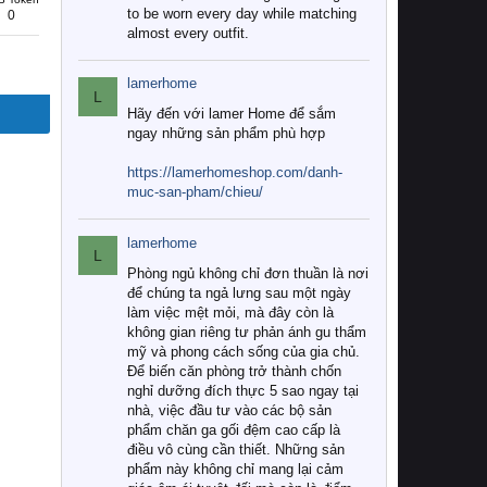
to be worn every day while matching
0
almost every outfit.
lamerhome
L
Hãy đến với lamer Home để sắm
ngay những sản phẩm phù hợp
https://lamerhomeshop.com/danh-
muc-san-pham/chieu/
lamerhome
L
Phòng ngủ không chỉ đơn thuần là nơi
để chúng ta ngả lưng sau một ngày
làm việc mệt mỏi, mà đây còn là
không gian riêng tư phản ánh gu thẩm
mỹ và phong cách sống của gia chủ.
Để biến căn phòng trở thành chốn
nghỉ dưỡng đích thực 5 sao ngay tại
nhà, việc đầu tư vào các bộ sản
phẩm chăn ga gối đệm cao cấp là
điều vô cùng cần thiết. Những sản
phẩm này không chỉ mang lại cảm