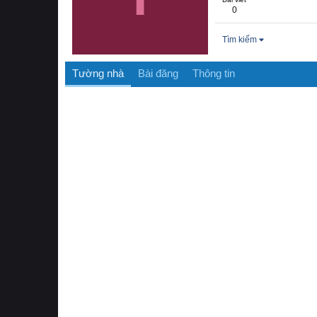
0
Tìm kiếm
Tường nhà
Bài đăng
Thông tin