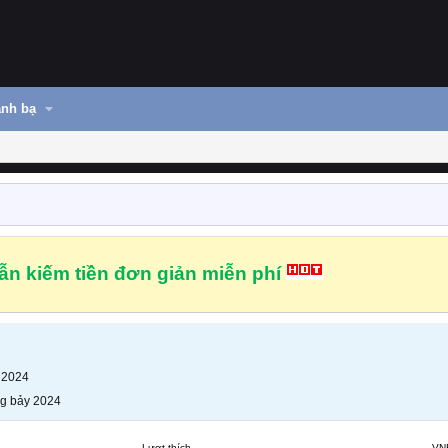
nh bạ
n kiếm tiền đơn giản miễn phí
 2024
g bảy 2024
Lượt thích
VN