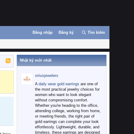
Đăng nhập
Đăng ký
Tìm kiếm
Nhật ký mới nhất
siriusjewelers
Binance
MEXC
A
daily wear gold earrings
are one of
the most practical jewelry choices for
women who want to look elegant
without compromising comfort.
Whether you're heading to the office,
attending college, working from home,
or meeting friends, the right pair of
gold earrings can complete your look
effortlessly. Lightweight, durable, and
timeless, these earrings are designed
B Token