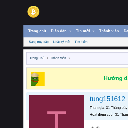
Trang chủ
Diễn đàn
Tin mới
Thành viên
Da
Đang truy cập
Nhật ký mới
Tìm kiếm
Trang Chủ
Thành Viên
Hướng dẫ
tung151612
T
Tham gia
31 Tháng bảy
Hoạt động cuối
31 Thán
Bài viết