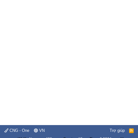
CNG - One
VN
Trợ giúp
R
S