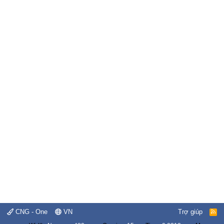
CNG - One
VN
Trợ giúp
R
S