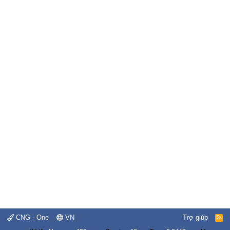
CNG - One
VN
Trợ giúp
R
S