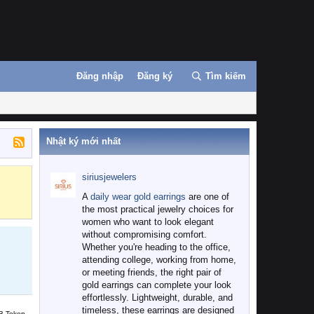
Đăng nhập
Đăng ký
Tìm kiếm
Nhật ký mới nhất
siriusjewelers
Binance
MEXC
A
daily wear gold earrings
are one of
the most practical jewelry choices for
women who want to look elegant
without compromising comfort.
Whether you're heading to the office,
attending college, working from home,
or meeting friends, the right pair of
gold earrings can complete your look
effortlessly. Lightweight, durable, and
timeless, these earrings are designed
B Token