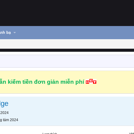
nh bạ
n kiếm tiền đơn giản miễn phí
lge
 2024
g tám 2024
Lượt thích
VN