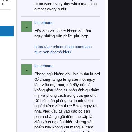
to be worn every day while matching
0
almost every outfit.
lamerhome
L
Hãy đến với lamer Home để sắm
ngay những sản phẩm phù hợp
https://lamerhomeshop.com/danh-
muc-san-pham/chieu/
lamerhome
L
Phòng ngủ không chỉ đơn thuần là nơi
để chúng ta ngả lưng sau một ngày
làm việc mệt mỏi, mà đây còn là
không gian riêng tư phản ánh gu thẩm
mỹ và phong cách sống của gia chủ.
Để biến căn phòng trở thành chốn
nghỉ dưỡng đích thực 5 sao ngay tại
nhà, việc đầu tư vào các bộ sản
phẩm chăn ga gối đệm cao cấp là
điều vô cùng cần thiết. Những sản
phẩm này không chỉ mang lại cảm