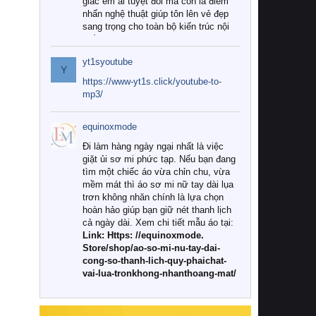
giác êm ái tuyệt đối mà còn là điểm
nhấn nghệ thuật giúp tôn lên vẻ đẹp
sang trọng cho toàn bộ kiến trúc nội
thất.
yt1syoutube
Tuy nhiên, giữa thị trường đa dạng
Y
với vô vàn thương hiệu và mẫu mã
https://www-yt1s.click/youtube-to-
như hiện nay, làm thế nào để chọn
mp3/
được những bộ chăn ga gối đệm cao
cấp thực sự chất lượng, phù hợp với
equinoxmode
khí hậu và nhu cầu sử dụng của gia
đình? Hãy cùng chúng tôi đi tìm lời
Đi làm hàng ngày ngại nhất là việc
giải đáp chi tiết qua bài viết dưới đây.
giặt ủi sơ mi phức tạp. Nếu bạn đang
tìm một chiếc áo vừa chỉn chu, vừa
1. Tại sao các gia đình hiện đại lại ưa
mềm mát thì áo sơ mi nữ tay dài lụa
chuộng chăn ga gối đệm cao cấp?
trơn không nhăn chính là lựa chọn
hoàn hảo giúp bạn giữ nét thanh lịch
Khác với các dòng sản phẩm thông
cả ngày dài. Xem chi tiết mẫu áo tại:
thường, những bộ chăn ga gối đệm
Link: Https: //equinoxmode.
cao cấp trải qua quy trình sản xuất
Store/shop/ao-so-mi-nu-tay-dai-
nghiêm ngặt từ khâu chọn lọc nguyên
cong-so-thanh-lich-quy-phaichat-
liệu tự nhiên đến công nghệ dệt
vai-lua-tronkhong-nhanthoang-mat/
nhuộm hiện đại không chứa hóa chất
độc hại. Khi sử dụng dòng sản phẩm
này, bạn sẽ cảm nhận rõ rệt sự khác