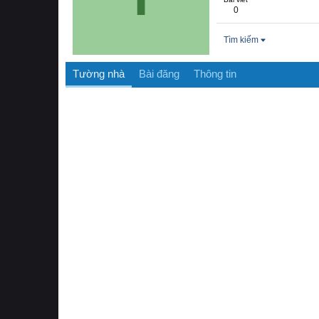
0
Tìm kiếm
Tường nhà
Bài đăng
Thông tin