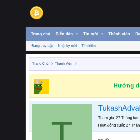
Trang chủ
Diễn đàn
Tin mới
Thành viên
Da
Đang truy cập
Nhật ký mới
Tìm kiếm
Trang Chủ
Thành Viên
Hướng dẫ
TukashAdva
T
Tham gia
27 Tháng tám
Hoạt động cuối
27 Thán
Bài viết