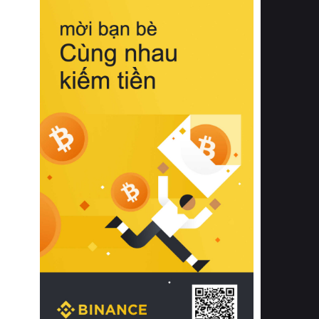
biệt từ bề mặt vải mềm mịn, khả năng
thoáng khí tuyệt vời cho đến độ đàn
hồi chuẩn xác của phần đệm nâng đỡ
cột sống.
Bên cạnh đó, việc lựa chọn các dòng
sản phẩm đạt chuẩn chất lượng quốc
tế còn giúp ngăn ngừa tình trạng kích
ứng da, hạn chế sự phát triển của vi
khuẩn và nấm mốc trong điều kiện
thời tiết nóng ẩm. Bạn có thể tìm hiểu
thêm các nghiên cứu khoa học về tác
động của giấc ngủ và môi trường
phòng ngủ đối với sức khỏe con
người tại Sleep Foundation (External
Link) để có cái nhìn toàn diện hơn.
2. Các tiêu chí vàng khi lựa chọn
chăn ga gối đệm cao cấp cho phòng
ngủ
Để sở hữu một bộ chăn ga gối đệm
cao cấp hoàn hảo cả về thẩm mỹ lẫn
công năng, người tiêu dùng cần cân
nhắc kỹ lưỡng các tiêu chí quan trọng