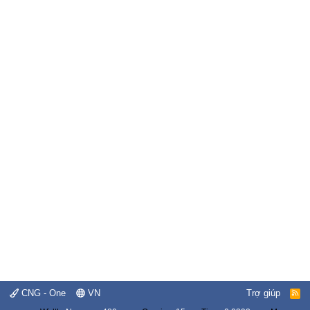
CNG - One
VN
Trợ giúp
R
S