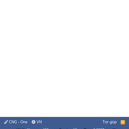
CNG - One
VN
Trợ giúp
R
S