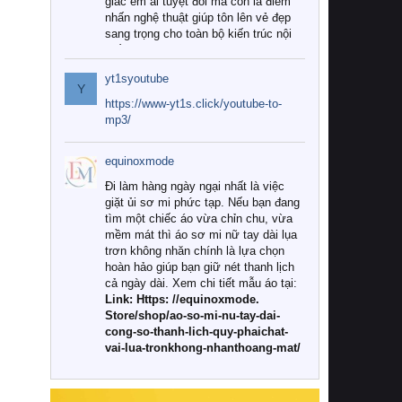
giác êm ái tuyệt đối mà còn là điểm
nhấn nghệ thuật giúp tôn lên vẻ đẹp
sang trọng cho toàn bộ kiến trúc nội
thất.
yt1syoutube
Tuy nhiên, giữa thị trường đa dạng
Y
với vô vàn thương hiệu và mẫu mã
https://www-yt1s.click/youtube-to-
như hiện nay, làm thế nào để chọn
mp3/
được những bộ chăn ga gối đệm cao
cấp thực sự chất lượng, phù hợp với
equinoxmode
khí hậu và nhu cầu sử dụng của gia
đình? Hãy cùng chúng tôi đi tìm lời
Đi làm hàng ngày ngại nhất là việc
giải đáp chi tiết qua bài viết dưới đây.
giặt ủi sơ mi phức tạp. Nếu bạn đang
tìm một chiếc áo vừa chỉn chu, vừa
1. Tại sao các gia đình hiện đại lại ưa
mềm mát thì áo sơ mi nữ tay dài lụa
chuộng chăn ga gối đệm cao cấp?
trơn không nhăn chính là lựa chọn
hoàn hảo giúp bạn giữ nét thanh lịch
Khác với các dòng sản phẩm thông
cả ngày dài. Xem chi tiết mẫu áo tại:
thường, những bộ chăn ga gối đệm
Link: Https: //equinoxmode.
cao cấp trải qua quy trình sản xuất
Store/shop/ao-so-mi-nu-tay-dai-
nghiêm ngặt từ khâu chọn lọc nguyên
cong-so-thanh-lich-quy-phaichat-
liệu tự nhiên đến công nghệ dệt
vai-lua-tronkhong-nhanthoang-mat/
nhuộm hiện đại không chứa hóa chất
độc hại. Khi sử dụng dòng sản phẩm
này, bạn sẽ cảm nhận rõ rệt sự khác