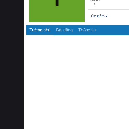
0
Tìm kiếm
Tường nhà
Bài đăng
Thông tin