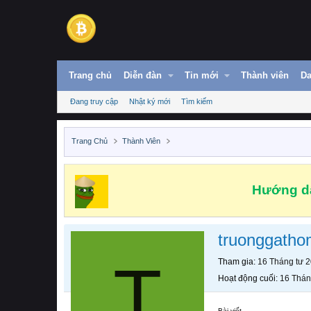
Trang chủ
Diễn đàn
Tin mới
Thành viên
Da
Đang truy cập
Nhật ký mới
Tìm kiếm
Trang Chủ
Thành Viên
Hướng dẫ
truonggatho
T
Tham gia
16 Tháng tư 
Hoạt động cuối
16 Thán
Bài viết