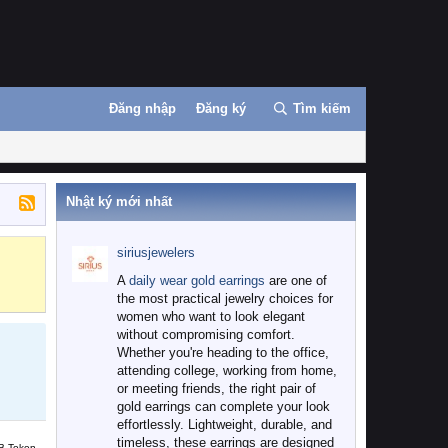
Đăng nhập
Đăng ký
Tìm kiếm
Nhật ký mới nhất
siriusjewelers
Binance
MEXC
A
daily wear gold earrings
are one of
the most practical jewelry choices for
women who want to look elegant
without compromising comfort.
Whether you're heading to the office,
attending college, working from home,
or meeting friends, the right pair of
gold earrings can complete your look
effortlessly. Lightweight, durable, and
timeless, these earrings are designed
B Token