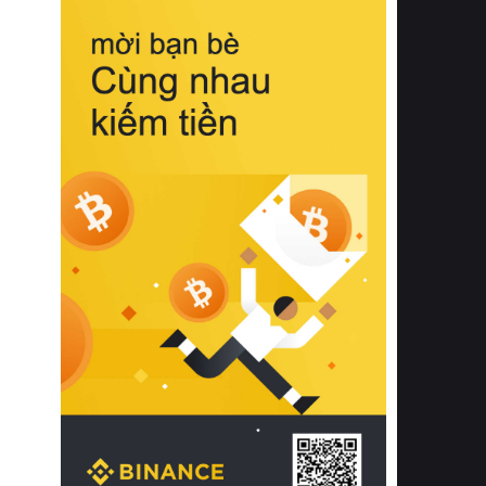
biệt từ bề mặt vải mềm mịn, khả năng
thoáng khí tuyệt vời cho đến độ đàn
hồi chuẩn xác của phần đệm nâng đỡ
cột sống.
Bên cạnh đó, việc lựa chọn các dòng
sản phẩm đạt chuẩn chất lượng quốc
tế còn giúp ngăn ngừa tình trạng kích
ứng da, hạn chế sự phát triển của vi
khuẩn và nấm mốc trong điều kiện
thời tiết nóng ẩm. Bạn có thể tìm hiểu
thêm các nghiên cứu khoa học về tác
động của giấc ngủ và môi trường
phòng ngủ đối với sức khỏe con
người tại Sleep Foundation (External
Link) để có cái nhìn toàn diện hơn.
2. Các tiêu chí vàng khi lựa chọn
chăn ga gối đệm cao cấp cho phòng
ngủ
Để sở hữu một bộ chăn ga gối đệm
cao cấp hoàn hảo cả về thẩm mỹ lẫn
công năng, người tiêu dùng cần cân
nhắc kỹ lưỡng các tiêu chí quan trọng