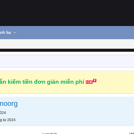
nh bạ
n kiếm tiền đơn giản miễn phí
moorg
2024
g tư 2024
Lượt thích
VN