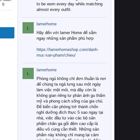
to be worn every day while matching
0
almost every outfit.
lamerhome
L
Hãy đến với lamer Home để sắm
ngay những sản phẩm phù hợp
https://lamerhomeshop.com/danh-
muc-san-pham/chieu/
lamerhome
L
Phòng ngủ không chỉ đơn thuần là nơi
để chúng ta ngả lưng sau một ngày
làm việc mệt mỏi, mà đây còn là
không gian riêng tư phản ánh gu thẩm
mỹ và phong cách sống của gia chủ.
Để biến căn phòng trở thành chốn
nghỉ dưỡng đích thực 5 sao ngay tại
nhà, việc đầu tư vào các bộ sản
phẩm chăn ga gối đệm cao cấp là
điều vô cùng cần thiết. Những sản
phẩm này không chỉ mang lại cảm