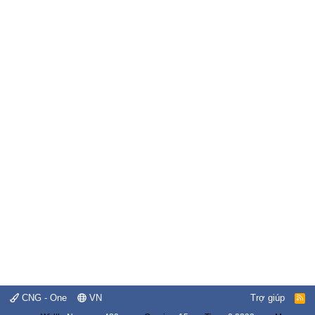
CNG - One
VN
Trợ giúp
R
S