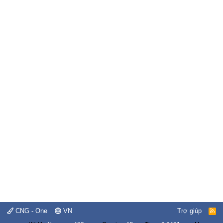
CNG - One
VN
Trợ giúp
R
S