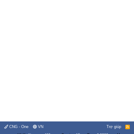
CNG - One
VN
Trợ giúp
R
S