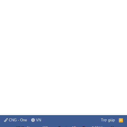
CNG - One
VN
Trợ giúp
R
S