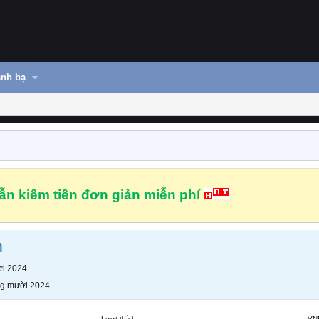
nh bạ
n kiếm tiền đơn giản miễn phí
m
i 2024
g mười 2024
Lượt thích
VN