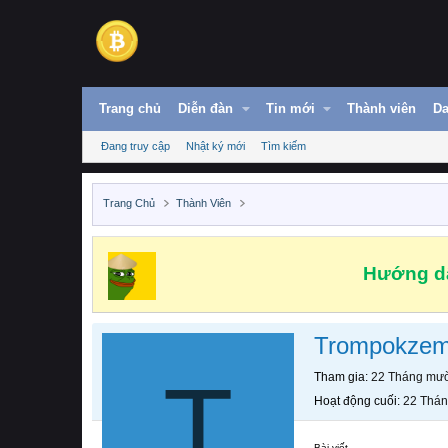
Trang chủ
Diễn đàn
Tin mới
Thành viên
Da
Đang truy cập
Nhật ký mới
Tìm kiếm
Trang Chủ
Thành Viên
Hướng dẫ
Trompokze
T
Tham gia
22 Tháng mườ
Hoạt động cuối
22 Thán
Bài viết