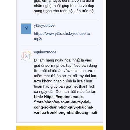
giác êm ái tuyệt đối mà còn là điểm
nhấn nghệ thuật giúp tôn lên vẻ đẹp
sang trọng cho toàn bộ kiến trúc nội
thất.
yt1syoutube
Tuy nhiên, giữa thị trường đa dạng
Y
với vô vàn thương hiệu và mẫu mã
https://www-yt1s.click/youtube-to-
như hiện nay, làm thế nào để chọn
mp3/
được những bộ chăn ga gối đệm cao
cấp thực sự chất lượng, phù hợp với
equinoxmode
khí hậu và nhu cầu sử dụng của gia
đình? Hãy cùng chúng tôi đi tìm lời
Đi làm hàng ngày ngại nhất là việc
giải đáp chi tiết qua bài viết dưới đây.
giặt ủi sơ mi phức tạp. Nếu bạn đang
tìm một chiếc áo vừa chỉn chu, vừa
1. Tại sao các gia đình hiện đại lại ưa
mềm mát thì áo sơ mi nữ tay dài lụa
chuộng chăn ga gối đệm cao cấp?
trơn không nhăn chính là lựa chọn
hoàn hảo giúp bạn giữ nét thanh lịch
Khác với các dòng sản phẩm thông
cả ngày dài. Xem chi tiết mẫu áo tại:
thường, những bộ chăn ga gối đệm
Link: Https: //equinoxmode.
cao cấp trải qua quy trình sản xuất
Store/shop/ao-so-mi-nu-tay-dai-
nghiêm ngặt từ khâu chọn lọc nguyên
cong-so-thanh-lich-quy-phaichat-
liệu tự nhiên đến công nghệ dệt
vai-lua-tronkhong-nhanthoang-mat/
nhuộm hiện đại không chứa hóa chất
độc hại. Khi sử dụng dòng sản phẩm
này, bạn sẽ cảm nhận rõ rệt sự khác