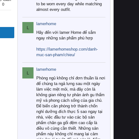
to be worn every day while matching
0
almost every outfit.
lamerhome
L
Hãy đến với lamer Home để sắm
ngay những sản phẩm phù hợp
https://lamerhomeshop.com/danh-
muc-san-pham/chieu/
lamerhome
L
Phòng ngủ không chỉ đơn thuần là nơi
để chúng ta ngả lưng sau một ngày
làm việc mệt mỏi, mà đây còn là
không gian riêng tư phản ánh gu thẩm
mỹ và phong cách sống của gia chủ.
Để biến căn phòng trở thành chốn
nghỉ dưỡng đích thực 5 sao ngay tại
nhà, việc đầu tư vào các bộ sản
phẩm chăn ga gối đệm cao cấp là
điều vô cùng cần thiết. Những sản
phẩm này không chỉ mang lại cảm