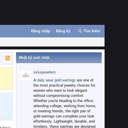
Đăng nhập
Đăng ký
Tìm kiếm
Nhật ký mới nhất
siriusjewelers
Binance
MEXC
A
daily wear gold earrings
are one of
the most practical jewelry choices for
women who want to look elegant
without compromising comfort.
Whether you're heading to the office,
attending college, working from home,
or meeting friends, the right pair of
gold earrings can complete your look
effortlessly. Lightweight, durable, and
timeless, these earrings are designed
B Token