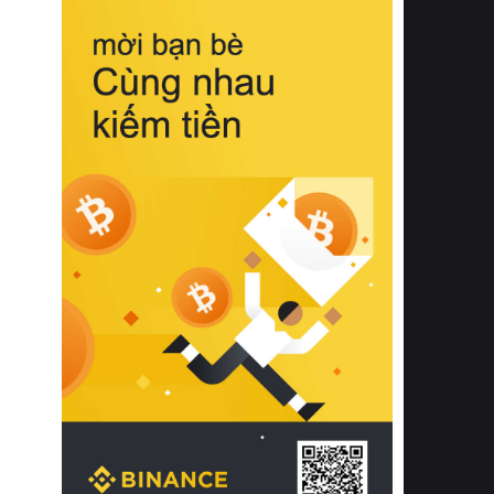
biệt từ bề mặt vải mềm mịn, khả năng
thoáng khí tuyệt vời cho đến độ đàn
hồi chuẩn xác của phần đệm nâng đỡ
cột sống.
Bên cạnh đó, việc lựa chọn các dòng
sản phẩm đạt chuẩn chất lượng quốc
tế còn giúp ngăn ngừa tình trạng kích
ứng da, hạn chế sự phát triển của vi
khuẩn và nấm mốc trong điều kiện
thời tiết nóng ẩm. Bạn có thể tìm hiểu
thêm các nghiên cứu khoa học về tác
động của giấc ngủ và môi trường
phòng ngủ đối với sức khỏe con
người tại Sleep Foundation (External
Link) để có cái nhìn toàn diện hơn.
2. Các tiêu chí vàng khi lựa chọn
chăn ga gối đệm cao cấp cho phòng
ngủ
Để sở hữu một bộ chăn ga gối đệm
cao cấp hoàn hảo cả về thẩm mỹ lẫn
công năng, người tiêu dùng cần cân
nhắc kỹ lưỡng các tiêu chí quan trọng