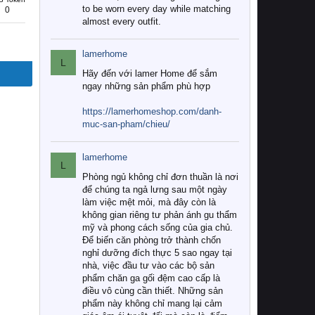
to be worn every day while matching
0
almost every outfit.
lamerhome
L
Hãy đến với lamer Home để sắm
ngay những sản phẩm phù hợp
https://lamerhomeshop.com/danh-
muc-san-pham/chieu/
lamerhome
L
Phòng ngủ không chỉ đơn thuần là nơi
để chúng ta ngả lưng sau một ngày
làm việc mệt mỏi, mà đây còn là
không gian riêng tư phản ánh gu thẩm
mỹ và phong cách sống của gia chủ.
Để biến căn phòng trở thành chốn
nghỉ dưỡng đích thực 5 sao ngay tại
nhà, việc đầu tư vào các bộ sản
phẩm chăn ga gối đệm cao cấp là
điều vô cùng cần thiết. Những sản
phẩm này không chỉ mang lại cảm