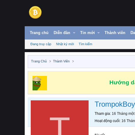
Trang chủ
Diễn đàn
Tin mới
Thành viên
Da
Đang truy cập
Nhật ký mới
Tìm kiếm
Trang Chủ
Thành Viên
Hướng dẫ
TrompokBo
T
Tham gia
16 Tháng một
Hoạt động cuối
16 Thán
Bài viết