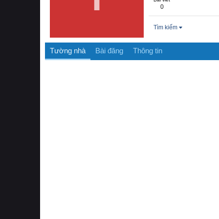
0
Tìm kiếm
Tường nhà
Bài đăng
Thông tin