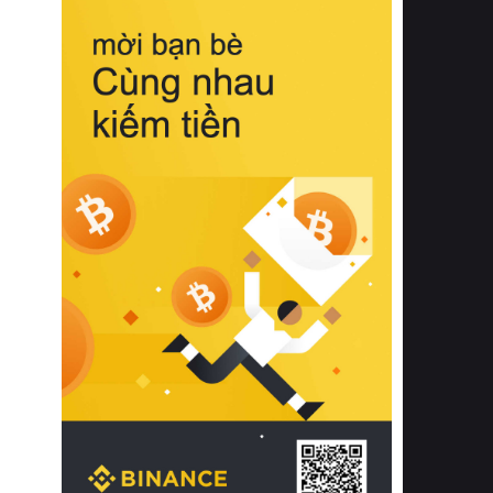
biệt từ bề mặt vải mềm mịn, khả năng
thoáng khí tuyệt vời cho đến độ đàn
hồi chuẩn xác của phần đệm nâng đỡ
cột sống.
Bên cạnh đó, việc lựa chọn các dòng
sản phẩm đạt chuẩn chất lượng quốc
tế còn giúp ngăn ngừa tình trạng kích
ứng da, hạn chế sự phát triển của vi
khuẩn và nấm mốc trong điều kiện
thời tiết nóng ẩm. Bạn có thể tìm hiểu
thêm các nghiên cứu khoa học về tác
động của giấc ngủ và môi trường
phòng ngủ đối với sức khỏe con
người tại Sleep Foundation (External
Link) để có cái nhìn toàn diện hơn.
2. Các tiêu chí vàng khi lựa chọn
chăn ga gối đệm cao cấp cho phòng
ngủ
Để sở hữu một bộ chăn ga gối đệm
cao cấp hoàn hảo cả về thẩm mỹ lẫn
công năng, người tiêu dùng cần cân
nhắc kỹ lưỡng các tiêu chí quan trọng