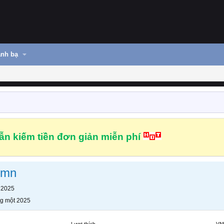
nh bạ
n kiếm tiền đơn giản miễn phí
ymn
 2025
g một 2025
Lượt thích
VN