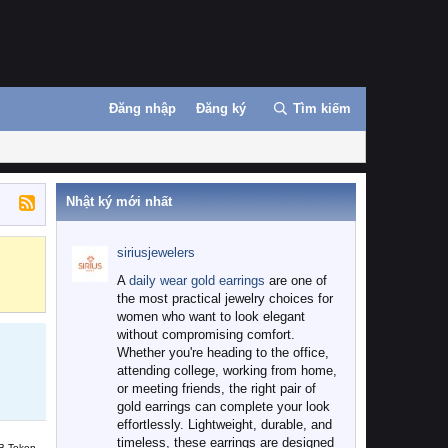
Đăng nhập
Đăng ký
Tìm kiếm
Nhật ký mới nhất
siriusjewelers
Binance
MEXC
A
daily wear gold earrings
are one of
the most practical jewelry choices for
women who want to look elegant
without compromising comfort.
Whether you're heading to the office,
attending college, working from home,
or meeting friends, the right pair of
gold earrings can complete your look
effortlessly. Lightweight, durable, and
timeless, these earrings are designed
B Token