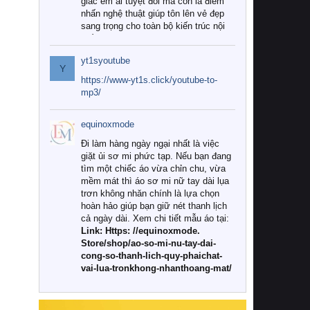
giác êm ái tuyệt đối mà còn là điểm
nhấn nghệ thuật giúp tôn lên vẻ đẹp
sang trọng cho toàn bộ kiến trúc nội
thất.
yt1syoutube
Tuy nhiên, giữa thị trường đa dạng
Y
với vô vàn thương hiệu và mẫu mã
https://www-yt1s.click/youtube-to-
như hiện nay, làm thế nào để chọn
mp3/
được những bộ chăn ga gối đệm cao
cấp thực sự chất lượng, phù hợp với
equinoxmode
khí hậu và nhu cầu sử dụng của gia
đình? Hãy cùng chúng tôi đi tìm lời
Đi làm hàng ngày ngại nhất là việc
giải đáp chi tiết qua bài viết dưới đây.
giặt ủi sơ mi phức tạp. Nếu bạn đang
tìm một chiếc áo vừa chỉn chu, vừa
1. Tại sao các gia đình hiện đại lại ưa
mềm mát thì áo sơ mi nữ tay dài lụa
chuộng chăn ga gối đệm cao cấp?
trơn không nhăn chính là lựa chọn
hoàn hảo giúp bạn giữ nét thanh lịch
Khác với các dòng sản phẩm thông
cả ngày dài. Xem chi tiết mẫu áo tại:
thường, những bộ chăn ga gối đệm
Link: Https: //equinoxmode.
cao cấp trải qua quy trình sản xuất
Store/shop/ao-so-mi-nu-tay-dai-
nghiêm ngặt từ khâu chọn lọc nguyên
cong-so-thanh-lich-quy-phaichat-
liệu tự nhiên đến công nghệ dệt
vai-lua-tronkhong-nhanthoang-mat/
nhuộm hiện đại không chứa hóa chất
độc hại. Khi sử dụng dòng sản phẩm
này, bạn sẽ cảm nhận rõ rệt sự khác