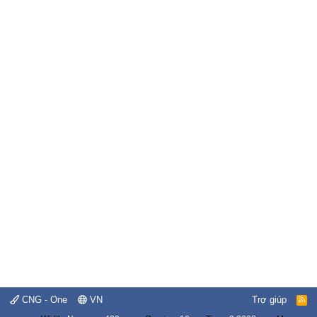
CNG - One
VN
Trợ giúp
R
S