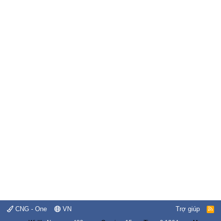
CNG - One
VN
Trợ giúp
R
S