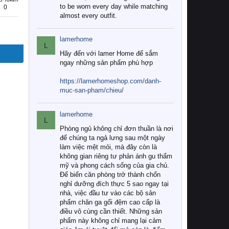
to be worn every day while matching
0
almost every outfit.
lamerhome
L
Hãy đến với lamer Home để sắm
ngay những sản phẩm phù hợp
https://lamerhomeshop.com/danh-
muc-san-pham/chieu/
lamerhome
L
Phòng ngủ không chỉ đơn thuần là nơi
để chúng ta ngả lưng sau một ngày
làm việc mệt mỏi, mà đây còn là
không gian riêng tư phản ánh gu thẩm
mỹ và phong cách sống của gia chủ.
Để biến căn phòng trở thành chốn
nghỉ dưỡng đích thực 5 sao ngay tại
nhà, việc đầu tư vào các bộ sản
phẩm chăn ga gối đệm cao cấp là
điều vô cùng cần thiết. Những sản
phẩm này không chỉ mang lại cảm