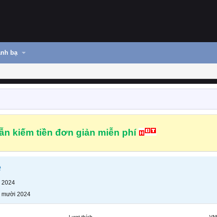
nh bạ
n kiếm tiền đơn giản miễn phí
e
 2024
 mười 2024
Lượt thích
VN