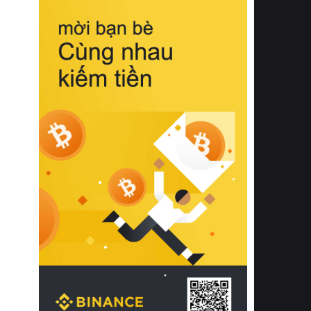
biệt từ bề mặt vải mềm mịn, khả năng
thoáng khí tuyệt vời cho đến độ đàn
hồi chuẩn xác của phần đệm nâng đỡ
cột sống.
Bên cạnh đó, việc lựa chọn các dòng
sản phẩm đạt chuẩn chất lượng quốc
tế còn giúp ngăn ngừa tình trạng kích
ứng da, hạn chế sự phát triển của vi
khuẩn và nấm mốc trong điều kiện
thời tiết nóng ẩm. Bạn có thể tìm hiểu
thêm các nghiên cứu khoa học về tác
động của giấc ngủ và môi trường
phòng ngủ đối với sức khỏe con
người tại Sleep Foundation (External
Link) để có cái nhìn toàn diện hơn.
2. Các tiêu chí vàng khi lựa chọn
chăn ga gối đệm cao cấp cho phòng
ngủ
Để sở hữu một bộ chăn ga gối đệm
cao cấp hoàn hảo cả về thẩm mỹ lẫn
công năng, người tiêu dùng cần cân
nhắc kỹ lưỡng các tiêu chí quan trọng