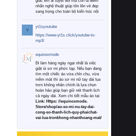
giác êm ái tuyệt đối mà còn là điểm
nhấn nghệ thuật giúp tôn lên vẻ đẹp
sang trọng cho toàn bộ kiến trúc nội
thất.
yt1syoutube
Tuy nhiên, giữa thị trường đa dạng
Y
với vô vàn thương hiệu và mẫu mã
https://www-yt1s.click/youtube-to-
như hiện nay, làm thế nào để chọn
mp3/
được những bộ chăn ga gối đệm cao
cấp thực sự chất lượng, phù hợp với
equinoxmode
khí hậu và nhu cầu sử dụng của gia
đình? Hãy cùng chúng tôi đi tìm lời
Đi làm hàng ngày ngại nhất là việc
giải đáp chi tiết qua bài viết dưới đây.
giặt ủi sơ mi phức tạp. Nếu bạn đang
tìm một chiếc áo vừa chỉn chu, vừa
1. Tại sao các gia đình hiện đại lại ưa
mềm mát thì áo sơ mi nữ tay dài lụa
chuộng chăn ga gối đệm cao cấp?
trơn không nhăn chính là lựa chọn
hoàn hảo giúp bạn giữ nét thanh lịch
Khác với các dòng sản phẩm thông
cả ngày dài. Xem chi tiết mẫu áo tại:
thường, những bộ chăn ga gối đệm
Link: Https: //equinoxmode.
cao cấp trải qua quy trình sản xuất
Store/shop/ao-so-mi-nu-tay-dai-
nghiêm ngặt từ khâu chọn lọc nguyên
cong-so-thanh-lich-quy-phaichat-
liệu tự nhiên đến công nghệ dệt
vai-lua-tronkhong-nhanthoang-mat/
nhuộm hiện đại không chứa hóa chất
độc hại. Khi sử dụng dòng sản phẩm
này, bạn sẽ cảm nhận rõ rệt sự khác