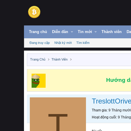
Trang chủ
Diễn đàn
Tin mới
Thành viên
Da
Đang truy cập
Nhật ký mới
Tìm kiếm
Trang Chủ
Thành Viên
Hướng dẫ
TreslottOriv
T
Tham gia
9 Tháng mười
Hoạt động cuối
9 Tháng
Bài viết