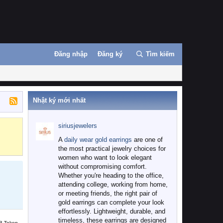
Đăng nhập
Đăng ký
Tìm kiếm
Nhật ký mới nhất
siriusjewelers
Binance
MEXC
A
daily wear gold earrings
are one of
the most practical jewelry choices for
women who want to look elegant
without compromising comfort.
Whether you're heading to the office,
attending college, working from home,
or meeting friends, the right pair of
gold earrings can complete your look
effortlessly. Lightweight, durable, and
timeless, these earrings are designed
B Token