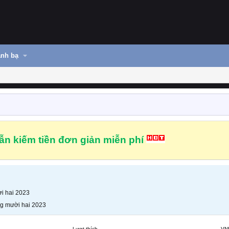
nh bạ
n kiếm tiền đơn giản miễn phí
i hai 2023
g mười hai 2023
Lượt thích
VN