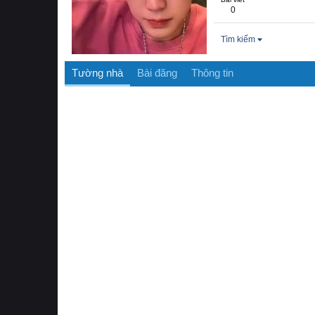
0
Tìm kiếm
Tường nhà
Bài đăng
Thông tin