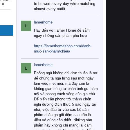
to be worn every day while matching
0
almost every outfit.
lamerhome
L
Hãy đến với lamer Home để sắm
ngay những sản phẩm phù hợp
https://lamerhomeshop.com/danh-
muc-san-pham/chieu/
lamerhome
L
Phòng ngủ không chỉ đơn thuần là nơi
để chúng ta ngả lưng sau một ngày
làm việc mệt mỏi, mà đây còn là
không gian riêng tư phản ánh gu thẩm
mỹ và phong cách sống của gia chủ.
Để biến căn phòng trở thành chốn
nghỉ dưỡng đích thực 5 sao ngay tại
nhà, việc đầu tư vào các bộ sản
phẩm chăn ga gối đệm cao cấp là
điều vô cùng cần thiết. Những sản
phẩm này không chỉ mang lại cảm