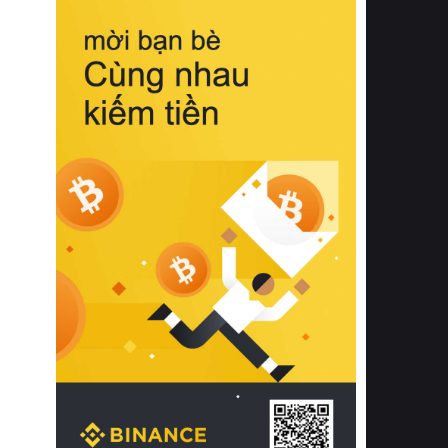
biệt từ bề mặt vải mềm mịn, khả năng
thoáng khí tuyệt vời cho đến độ đàn
hồi chuẩn xác của phần đệm nâng đỡ
cột sống.
Bên cạnh đó, việc lựa chọn các dòng
sản phẩm đạt chuẩn chất lượng quốc
tế còn giúp ngăn ngừa tình trạng kích
ứng da, hạn chế sự phát triển của vi
khuẩn và nấm mốc trong điều kiện
thời tiết nóng ẩm. Bạn có thể tìm hiểu
thêm các nghiên cứu khoa học về tác
động của giấc ngủ và môi trường
phòng ngủ đối với sức khỏe con
người tại Sleep Foundation (External
Link) để có cái nhìn toàn diện hơn.
2. Các tiêu chí vàng khi lựa chọn
chăn ga gối đệm cao cấp cho phòng
ngủ
Để sở hữu một bộ chăn ga gối đệm
cao cấp hoàn hảo cả về thẩm mỹ lẫn
công năng, người tiêu dùng cần cân
nhắc kỹ lưỡng các tiêu chí quan trọng