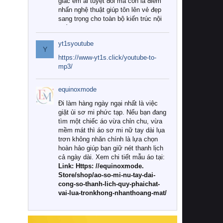
giác êm ái tuyệt đối mà còn là điểm
nhấn nghệ thuật giúp tôn lên vẻ đẹp
sang trọng cho toàn bộ kiến trúc nội
thất.
yt1syoutube
Tuy nhiên, giữa thị trường đa dạng
Y
với vô vàn thương hiệu và mẫu mã
https://www-yt1s.click/youtube-to-
như hiện nay, làm thế nào để chọn
mp3/
được những bộ chăn ga gối đệm cao
cấp thực sự chất lượng, phù hợp với
equinoxmode
khí hậu và nhu cầu sử dụng của gia
đình? Hãy cùng chúng tôi đi tìm lời
Đi làm hàng ngày ngại nhất là việc
giải đáp chi tiết qua bài viết dưới đây.
giặt ủi sơ mi phức tạp. Nếu bạn đang
tìm một chiếc áo vừa chỉn chu, vừa
1. Tại sao các gia đình hiện đại lại ưa
mềm mát thì áo sơ mi nữ tay dài lụa
chuộng chăn ga gối đệm cao cấp?
trơn không nhăn chính là lựa chọn
hoàn hảo giúp bạn giữ nét thanh lịch
Khác với các dòng sản phẩm thông
cả ngày dài. Xem chi tiết mẫu áo tại:
thường, những bộ chăn ga gối đệm
Link: Https: //equinoxmode.
cao cấp trải qua quy trình sản xuất
Store/shop/ao-so-mi-nu-tay-dai-
nghiêm ngặt từ khâu chọn lọc nguyên
cong-so-thanh-lich-quy-phaichat-
liệu tự nhiên đến công nghệ dệt
vai-lua-tronkhong-nhanthoang-mat/
nhuộm hiện đại không chứa hóa chất
độc hại. Khi sử dụng dòng sản phẩm
này, bạn sẽ cảm nhận rõ rệt sự khác