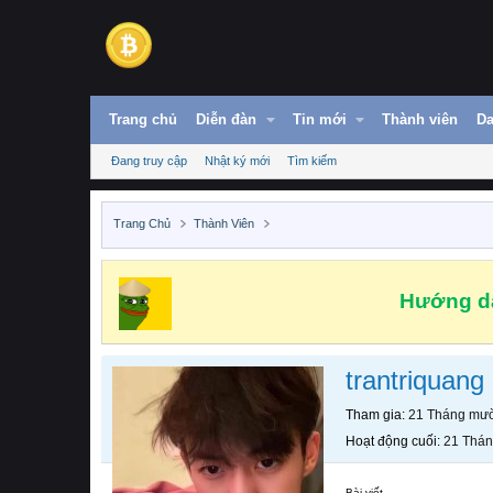
Trang chủ
Diễn đàn
Tin mới
Thành viên
Da
Đang truy cập
Nhật ký mới
Tìm kiếm
Trang Chủ
Thành Viên
Hướng dẫ
trantriquang
Tham gia
21 Tháng mườ
Hoạt động cuối
21 Thán
Bài viết