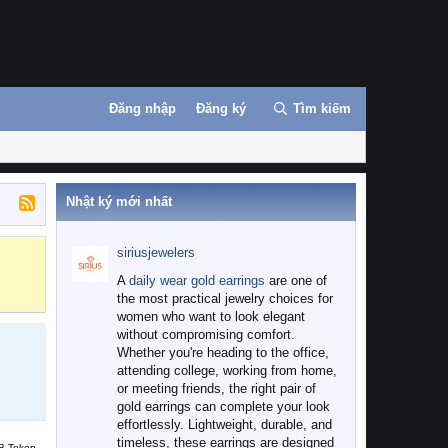
Đăng nhập
Đăng ký
Tìm kiếm
Nhật ký mới nhất
siriusjewelers
Binance
MEXC
A
daily wear gold earrings
are one of
the most practical jewelry choices for
women who want to look elegant
without compromising comfort.
Whether you're heading to the office,
attending college, working from home,
or meeting friends, the right pair of
gold earrings can complete your look
effortlessly. Lightweight, durable, and
timeless, these earrings are designed
B Token