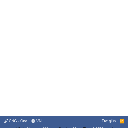
CNG - One
VN
Trợ giúp
R
S