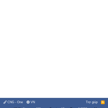
CNG - One
VN
Trợ giúp
R
S