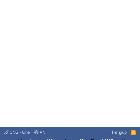
CNG - One
VN
Trợ giúp
R
S