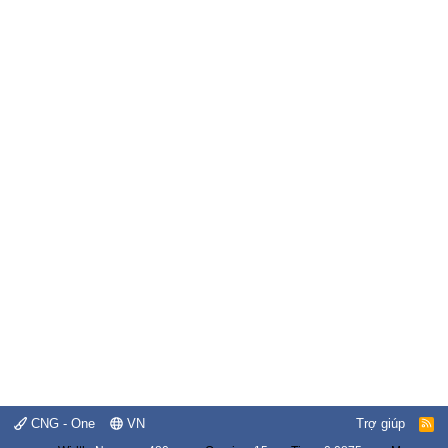
CNG - One
VN
Trợ giúp
R
S