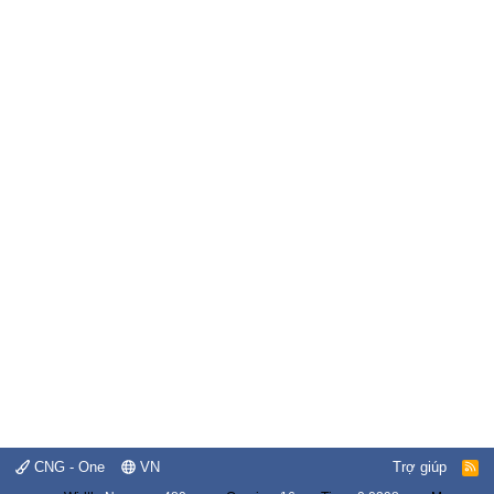
CNG - One
VN
Trợ giúp
R
S