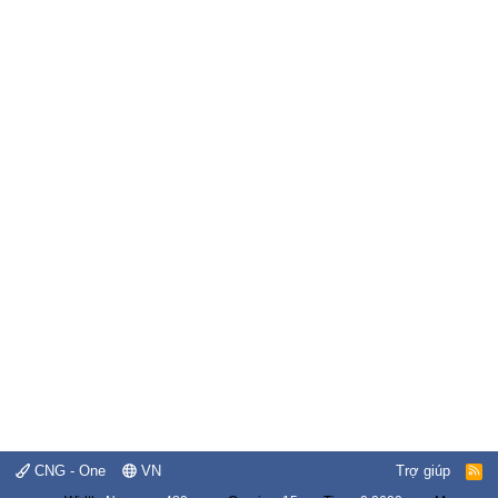
CNG - One
VN
Trợ giúp
R
S