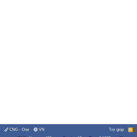
CNG - One
VN
Trợ giúp
R
S