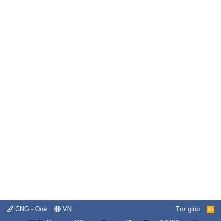
CNG - One
VN
Trợ giúp
R
S